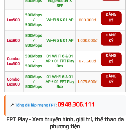
800Mbps
EdgeRouter X
SFP
ĐĂNG
500Mbps
Lux500
/
Wi-Fi 6 & 01 AP
800.000đ
KÝ
500Mbps
ĐĂNG
800Mbps
Lux800
/
Wi-Fi 6 & 01 AP
1.000.000đ
KÝ
800Mbps
ĐĂNG
500Mbps
01 Wi-Fi 6 & 01
Combo
/
AP + 01 FPT Play
875.600đ
KÝ
Lux500
500Mbps
Box
ĐĂNG
800Mbps
01 Wi-Fi 6 & 01
Combo
/
AP + 01 FPT Play
1.075.600đ
KÝ
Lux800
800Mbps
Box
0948.306.111
📍
Tổng đài lắp mạng FPT
:
FPT Play - Xem truyền hình, giải trí, thể thao đa
phương tiện