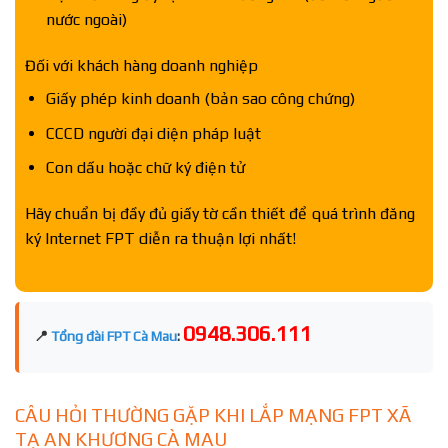
nước ngoài)
Đối với khách hàng doanh nghiệp
Giấy phép kinh doanh (bản sao công chứng)
CCCD người đại diện pháp luật
Con dấu hoặc chữ ký điện tử
Hãy chuẩn bị đầy đủ giấy tờ cần thiết để quá trình đăng
ký Internet FPT diễn ra thuận lợi nhất!
0948.306.111
📍
Tổng đài FPT Cà Mau
:
CÂU HỎI THƯỜNG GẶP KHI LẮP MẠNG FPT XÃ
TẠ AN KHƯƠNG CÀ MAU