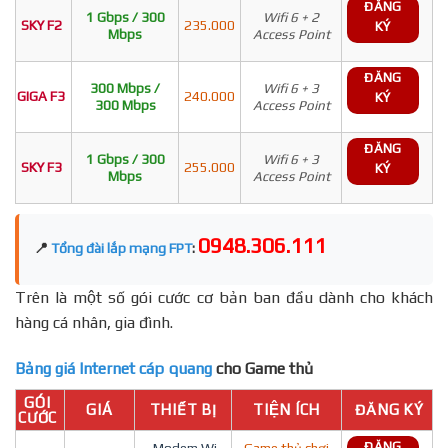
ĐĂNG
1 Gbps / 300
Wifi 6 + 2
SKY F2
235.000
KÝ
Mbps
Access Point
ĐĂNG
300 Mbps /
Wifi 6 + 3
GIGA F3
240.000
KÝ
300 Mbps
Access Point
ĐĂNG
1 Gbps / 300
Wifi 6 + 3
SKY F3
255.000
KÝ
Mbps
Access Point
0948.306.111
📍
Tổng đài lắp mạng FPT
:
Trên là một số gói cước cơ bản ban đầu dành cho khách
hàng cá nhân, gia đình.
Bảng giá Internet cáp quang
cho Game thủ
GÓI
GIÁ
THIẾT BỊ
TIỆN ÍCH
ĐĂNG KÝ
CƯỚC
ĐĂNG
- Modem Wi-
Game thủ chơi