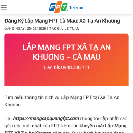
Skip
to
content
Đăng Ký Lắp Mạng FPT Cà Mau: Xã Tạ An Khương
ĐĂNG NGÀY: 25/02/2026 | TÁC GIẢ: LÊ TUẤN
LẮP MẠNG FPT XÃ TẠ AN
KHƯƠNG – CÀ MAU
Liên hệ: 0948.306.111
Tìm hiểu thông tin dịch vụ Lắp Mạng FPT tại Xã Tạ An
Khương.
Tại
https://mangcapquangfpt.com
chúng tôi cập nhật các
gói cước mới nhất của FPT kèm các
khuyến mãi Lắp Mạng