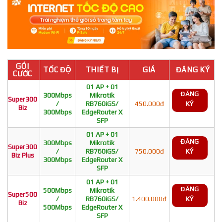
GÓI
TỐC ĐỘ
THIẾT BỊ
GIÁ
ĐĂNG KÝ
CƯỚC
01 AP + 01
ĐĂNG
300Mbps
Mikrotik
Super300
/
RB760iGS/
450.000đ
KÝ
Biz
300Mbps
EdgeRouter X
SFP
01 AP + 01
ĐĂNG
300Mbps
Mikrotik
Super300
/
RB760iGS/
750.000đ
KÝ
Biz Plus
300Mbps
EdgeRouter X
SFP
01 AP + 01
ĐĂNG
500Mbps
Mikrotik
Super500
/
RB760iGS/
1.400.000đ
KÝ
Biz
500Mbps
EdgeRouter X
SFP