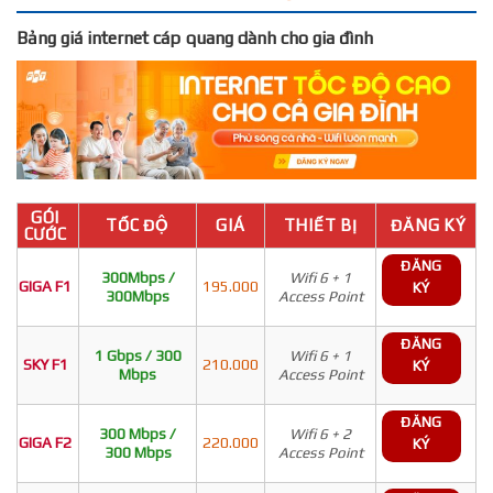
Bảng giá internet cáp quang dành cho gia đình
GÓI
TỐC ĐỘ
GIÁ
THIẾT BỊ
ĐĂNG KÝ
CƯỚC
ĐĂNG
300Mbps /
Wifi 6 + 1
GIGA F1
195.000
KÝ
300Mbps
Access Point
ĐĂNG
1 Gbps / 300
Wifi 6 + 1
SKY F1
210.000
KÝ
Mbps
Access Point
ĐĂNG
300 Mbps /
Wifi 6 + 2
GIGA F2
220.000
KÝ
300 Mbps
Access Point