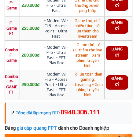
F-
230.000đ
Fi 6 - Ultra
thường xuyên,
KÝ
Game
Fast
ping thấp
- Modem Wi-
Game thủ, nhà
ĐĂNG
F-
Fi 6 - Access
nhiều tầng, tối
Game
255.000đ
KÝ
Point - Ultra
ưu thêm cho
F1
Fast
livestream
- Game thủ, tối
- Modem Wi-
ĐĂNG
Combo
ưu thêm cho live
Fi 6 - Ultra
F-
280.000đ
stream - Xem
KÝ
Fast - FPT
Game
phim, truyền
Play Box
hình
- Modem Wi-
Tối ưu toàn diện
Combo
ĐĂNG
Fi 6 - Access
gaming,
F-
290.000đ
Point - Ultra
streaming - Xem
KÝ
GAME
Fast - FPT
phim, truyền
F1
Play Box
hình
0948.306.111
📍
Tổng đài lắp mạng FPT
:
Bảng
giá cáp quang FPT
dành cho Doanh nghiệp