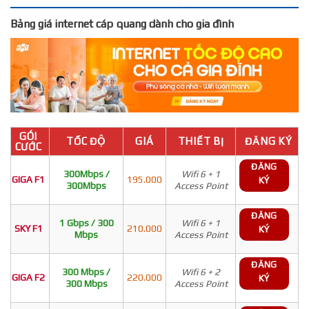
Bảng giá internet cáp quang dành cho gia đình
GÓI
TỐC ĐỘ
GIÁ
THIẾT BỊ
ĐĂNG KÝ
CƯỚC
ĐĂNG
300Mbps /
Wifi 6 + 1
GIGA F1
195.000
KÝ
300Mbps
Access Point
ĐĂNG
1 Gbps / 300
Wifi 6 + 1
SKY F1
210.000
KÝ
Mbps
Access Point
ĐĂNG
300 Mbps /
Wifi 6 + 2
GIGA F2
220.000
KÝ
300 Mbps
Access Point