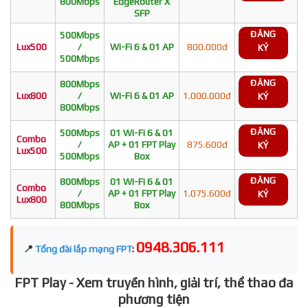
800Mbps
EdgeRouter X
SFP
ĐĂNG
500Mbps
Lux500
/
Wi-Fi 6 & 01 AP
800.000đ
KÝ
500Mbps
ĐĂNG
800Mbps
Lux800
/
Wi-Fi 6 & 01 AP
1.000.000đ
KÝ
800Mbps
ĐĂNG
500Mbps
01 Wi-Fi 6 & 01
Combo
/
AP + 01 FPT Play
875.600đ
KÝ
Lux500
500Mbps
Box
ĐĂNG
800Mbps
01 Wi-Fi 6 & 01
Combo
/
AP + 01 FPT Play
1.075.600đ
KÝ
Lux800
800Mbps
Box
0948.306.111
📍
Tổng đài lắp mạng FPT
:
FPT Play - Xem truyền hình, giải trí, thể thao đa
phương tiện