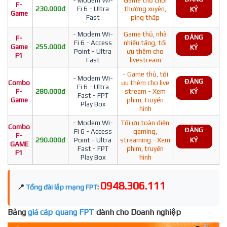
F-
230.000đ
Fi 6 - Ultra
thường xuyên,
KÝ
Game
Fast
ping thấp
- Modem Wi-
Game thủ, nhà
ĐĂNG
F-
Fi 6 - Access
nhiều tầng, tối
Game
255.000đ
KÝ
Point - Ultra
ưu thêm cho
F1
Fast
livestream
- Game thủ, tối
- Modem Wi-
ĐĂNG
Combo
ưu thêm cho live
Fi 6 - Ultra
F-
280.000đ
stream - Xem
KÝ
Fast - FPT
Game
phim, truyền
Play Box
hình
- Modem Wi-
Tối ưu toàn diện
Combo
ĐĂNG
Fi 6 - Access
gaming,
F-
290.000đ
Point - Ultra
streaming - Xem
KÝ
GAME
Fast - FPT
phim, truyền
F1
Play Box
hình
0948.306.111
📍
Tổng đài lắp mạng FPT
:
Bảng
giá cáp quang FPT
dành cho Doanh nghiệp