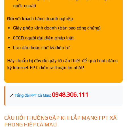
nước ngoài)
Đối với khách hàng doanh nghiệp
Giấy phép kinh doanh (bản sao công chứng)
CCCD người đại diện pháp luật
Con dấu hoặc chữ ký điện tử
Hãy chuẩn bị đầy đủ giấy tờ cần thiết để quá trình đăng
ký Internet FPT diễn ra thuận lợi nhất!
0948.306.111
📍
Tổng đài FPT Cà Mau
:
CÂU HỎI THƯỜNG GẶP KHI LẮP MẠNG FPT XÃ
PHONG HIỆP CÀ MAU