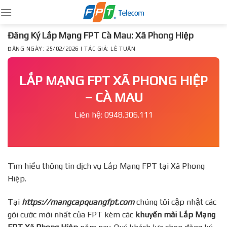
Skip
to
content
Đăng Ký Lắp Mạng FPT Cà Mau: Xã Phong Hiệp
ĐĂNG NGÀY: 25/02/2026 | TÁC GIẢ: LÊ TUẤN
LẮP MẠNG FPT XÃ PHONG HIỆP
– CÀ MAU
Liên hệ: 0948.306.111
Tìm hiểu thông tin dịch vụ Lắp Mạng FPT tại Xã Phong
Hiệp.
Tại
https://mangcapquangfpt.com
chúng tôi cập nhật các
gói cước mới nhất của FPT kèm các
khuyến mãi Lắp Mạng