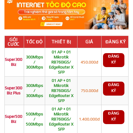
GÓI
TỐC ĐỘ
THIẾT BỊ
GIÁ
ĐĂNG KÝ
CƯỚC
01 AP + 01
ĐĂNG
300Mbps
Mikrotik
Super300
/
RB760iGS/
450.000đ
KÝ
Biz
300Mbps
EdgeRouter X
SFP
01 AP + 01
ĐĂNG
300Mbps
Mikrotik
Super300
/
RB760iGS/
750.000đ
KÝ
Biz Plus
300Mbps
EdgeRouter X
SFP
01 AP + 01
ĐĂNG
500Mbps
Mikrotik
Super500
/
RB760iGS/
1.400.000đ
KÝ
Biz
500Mbps
EdgeRouter X
SFP