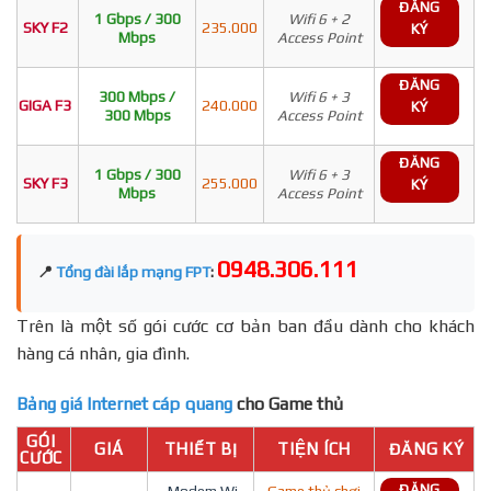
ĐĂNG
1 Gbps / 300
Wifi 6 + 2
SKY F2
235.000
KÝ
Mbps
Access Point
ĐĂNG
300 Mbps /
Wifi 6 + 3
GIGA F3
240.000
KÝ
300 Mbps
Access Point
ĐĂNG
1 Gbps / 300
Wifi 6 + 3
SKY F3
255.000
KÝ
Mbps
Access Point
0948.306.111
📍
Tổng đài lắp mạng FPT
:
Trên là một số gói cước cơ bản ban đầu dành cho khách
hàng cá nhân, gia đình.
Bảng giá Internet cáp quang
cho Game thủ
GÓI
GIÁ
THIẾT BỊ
TIỆN ÍCH
ĐĂNG KÝ
CƯỚC
ĐĂNG
- Modem Wi-
Game thủ chơi