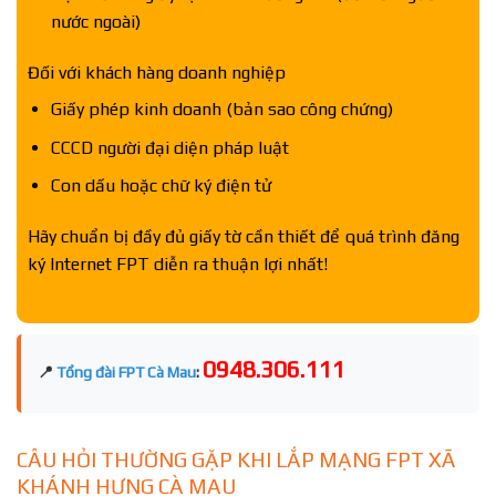
nước ngoài)
Đối với khách hàng doanh nghiệp
Giấy phép kinh doanh (bản sao công chứng)
CCCD người đại diện pháp luật
Con dấu hoặc chữ ký điện tử
Hãy chuẩn bị đầy đủ giấy tờ cần thiết để quá trình đăng
ký Internet FPT diễn ra thuận lợi nhất!
0948.306.111
📍
Tổng đài FPT Cà Mau
:
CÂU HỎI THƯỜNG GẶP KHI LẮP MẠNG FPT XÃ
KHÁNH HƯNG CÀ MAU