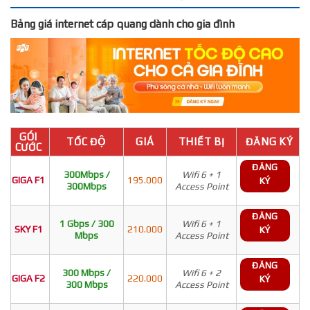
Bảng giá internet cáp quang dành cho gia đình
GÓI
TỐC ĐỘ
GIÁ
THIẾT BỊ
ĐĂNG KÝ
CƯỚC
ĐĂNG
300Mbps /
Wifi 6 + 1
GIGA F1
195.000
KÝ
300Mbps
Access Point
ĐĂNG
1 Gbps / 300
Wifi 6 + 1
SKY F1
210.000
KÝ
Mbps
Access Point
ĐĂNG
300 Mbps /
Wifi 6 + 2
GIGA F2
220.000
KÝ
300 Mbps
Access Point