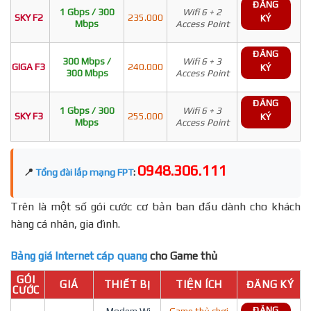
ĐĂNG
1 Gbps / 300
Wifi 6 + 2
SKY F2
235.000
KÝ
Mbps
Access Point
ĐĂNG
300 Mbps /
Wifi 6 + 3
GIGA F3
240.000
KÝ
300 Mbps
Access Point
ĐĂNG
1 Gbps / 300
Wifi 6 + 3
SKY F3
255.000
KÝ
Mbps
Access Point
0948.306.111
📍
Tổng đài lắp mạng FPT
:
Trên là một số gói cước cơ bản ban đầu dành cho khách
hàng cá nhân, gia đình.
Bảng giá Internet cáp quang
cho Game thủ
GÓI
GIÁ
THIẾT BỊ
TIỆN ÍCH
ĐĂNG KÝ
CƯỚC
ĐĂNG
- Modem Wi-
Game thủ chơi