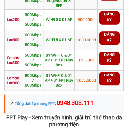
800Mbps
EdgeRouter X
SFP
ĐĂNG
500Mbps
Lux500
/
Wi-Fi 6 & 01 AP
800.000đ
KÝ
500Mbps
ĐĂNG
800Mbps
Lux800
/
Wi-Fi 6 & 01 AP
1.000.000đ
KÝ
800Mbps
ĐĂNG
500Mbps
01 Wi-Fi 6 & 01
Combo
/
AP + 01 FPT Play
875.600đ
KÝ
Lux500
500Mbps
Box
ĐĂNG
800Mbps
01 Wi-Fi 6 & 01
Combo
/
AP + 01 FPT Play
1.075.600đ
KÝ
Lux800
800Mbps
Box
0948.306.111
📍
Tổng đài lắp mạng FPT
:
FPT Play - Xem truyền hình, giải trí, thể thao đa
phương tiện