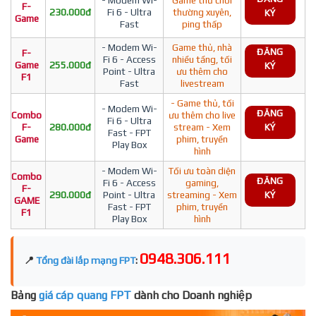
F-
230.000đ
Fi 6 - Ultra
thường xuyên,
KÝ
Game
Fast
ping thấp
- Modem Wi-
Game thủ, nhà
ĐĂNG
F-
Fi 6 - Access
nhiều tầng, tối
Game
255.000đ
KÝ
Point - Ultra
ưu thêm cho
F1
Fast
livestream
- Game thủ, tối
- Modem Wi-
ĐĂNG
Combo
ưu thêm cho live
Fi 6 - Ultra
F-
280.000đ
stream - Xem
KÝ
Fast - FPT
Game
phim, truyền
Play Box
hình
- Modem Wi-
Tối ưu toàn diện
Combo
ĐĂNG
Fi 6 - Access
gaming,
F-
290.000đ
Point - Ultra
streaming - Xem
KÝ
GAME
Fast - FPT
phim, truyền
F1
Play Box
hình
0948.306.111
📍
Tổng đài lắp mạng FPT
:
Bảng
giá cáp quang FPT
dành cho Doanh nghiệp