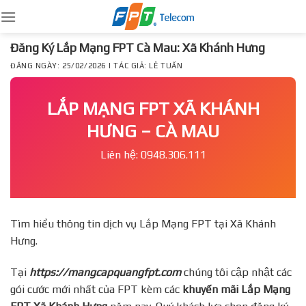
Skip
to
content
Đăng Ký Lắp Mạng FPT Cà Mau: Xã Khánh Hưng
ĐĂNG NGÀY: 25/02/2026 | TÁC GIẢ: LÊ TUẤN
LẮP MẠNG FPT XÃ KHÁNH
HƯNG – CÀ MAU
Liên hệ: 0948.306.111
Tìm hiểu thông tin dịch vụ Lắp Mạng FPT tại Xã Khánh
Hưng.
Tại
https://mangcapquangfpt.com
chúng tôi cập nhật các
gói cước mới nhất của FPT kèm các
khuyến mãi Lắp Mạng