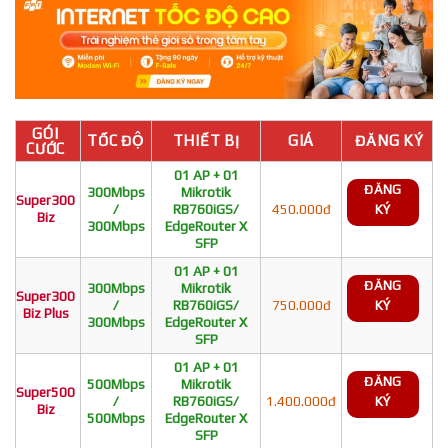
GÓI
TỐC ĐỘ
THIẾT BỊ
GIÁ
ĐĂNG KÝ
CƯỚC
01 AP + 01
ĐĂNG
300Mbps
Mikrotik
Super300
/
RB760iGS/
450.000đ
KÝ
Biz
300Mbps
EdgeRouter X
SFP
01 AP + 01
ĐĂNG
300Mbps
Mikrotik
Super300
/
RB760iGS/
750.000đ
KÝ
Biz Plus
300Mbps
EdgeRouter X
SFP
01 AP + 01
ĐĂNG
500Mbps
Mikrotik
Super500
/
RB760iGS/
1.400.000đ
KÝ
Biz
500Mbps
EdgeRouter X
SFP