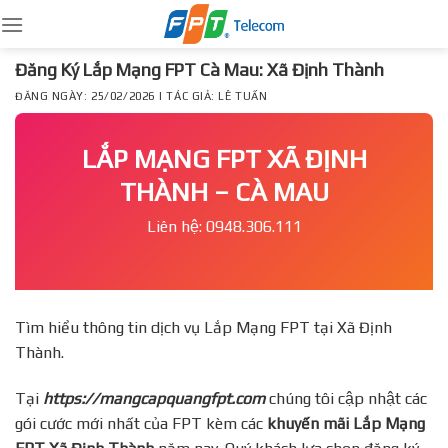
Skip
to
content
Đăng Ký Lắp Mạng FPT Cà Mau: Xã Định Thành
ĐĂNG NGÀY: 25/02/2026 | TÁC GIẢ: LÊ TUẤN
LẮP MẠNG FPT XÃ ĐỊNH
THÀNH – CÀ MAU
Liên hệ: 0948.306.111
Tìm hiểu thông tin dịch vụ Lắp Mạng FPT tại Xã Định
Thành.
Tại
https://mangcapquangfpt.com
chúng tôi cập nhật các
gói cước mới nhất của FPT kèm các
khuyến mãi Lắp Mạng