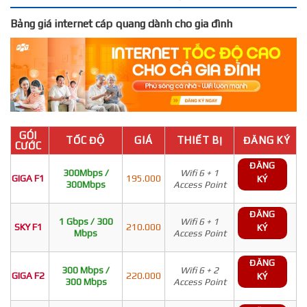
Bảng giá internet cáp quang dành cho gia đình
GÓI
TỐC ĐỘ
GIÁ
THIẾT BỊ
ĐĂNG KÝ
CƯỚC
ĐĂNG
300Mbps /
Wifi 6 + 1
GIGA F1
195.000
KÝ
300Mbps
Access Point
ĐĂNG
1 Gbps / 300
Wifi 6 + 1
SKY F1
210.000
KÝ
Mbps
Access Point
ĐĂNG
300 Mbps /
Wifi 6 + 2
GIGA F2
220.000
KÝ
300 Mbps
Access Point