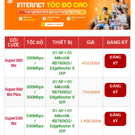
GÓI
TỐC ĐỘ
THIẾT BỊ
GIÁ
ĐĂNG KÝ
CƯỚC
01 AP + 01
ĐĂNG
300Mbps
Mikrotik
Super300
/
RB760iGS/
450.000đ
KÝ
Biz
300Mbps
EdgeRouter X
SFP
01 AP + 01
ĐĂNG
300Mbps
Mikrotik
Super300
/
RB760iGS/
750.000đ
KÝ
Biz Plus
300Mbps
EdgeRouter X
SFP
01 AP + 01
ĐĂNG
500Mbps
Mikrotik
Super500
/
RB760iGS/
1.400.000đ
KÝ
Biz
500Mbps
EdgeRouter X
SFP