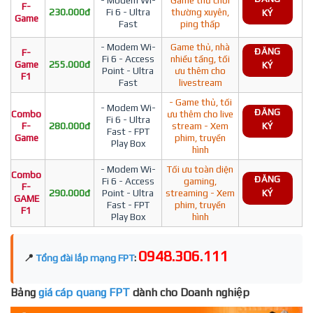
F-
230.000đ
Fi 6 - Ultra
thường xuyên,
KÝ
Game
Fast
ping thấp
- Modem Wi-
Game thủ, nhà
ĐĂNG
F-
Fi 6 - Access
nhiều tầng, tối
Game
255.000đ
KÝ
Point - Ultra
ưu thêm cho
F1
Fast
livestream
- Game thủ, tối
- Modem Wi-
ĐĂNG
Combo
ưu thêm cho live
Fi 6 - Ultra
F-
280.000đ
stream - Xem
KÝ
Fast - FPT
Game
phim, truyền
Play Box
hình
- Modem Wi-
Tối ưu toàn diện
Combo
ĐĂNG
Fi 6 - Access
gaming,
F-
290.000đ
Point - Ultra
streaming - Xem
KÝ
GAME
Fast - FPT
phim, truyền
F1
Play Box
hình
0948.306.111
📍
Tổng đài lắp mạng FPT
:
Bảng
giá cáp quang FPT
dành cho Doanh nghiệp