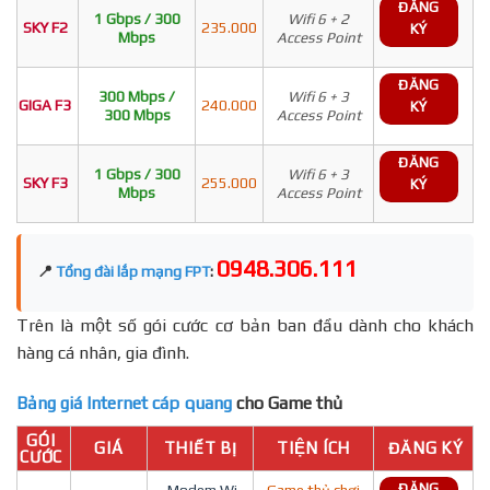
ĐĂNG
1 Gbps / 300
Wifi 6 + 2
SKY F2
235.000
KÝ
Mbps
Access Point
ĐĂNG
300 Mbps /
Wifi 6 + 3
GIGA F3
240.000
KÝ
300 Mbps
Access Point
ĐĂNG
1 Gbps / 300
Wifi 6 + 3
SKY F3
255.000
KÝ
Mbps
Access Point
0948.306.111
📍
Tổng đài lắp mạng FPT
:
Trên là một số gói cước cơ bản ban đầu dành cho khách
hàng cá nhân, gia đình.
Bảng giá Internet cáp quang
cho Game thủ
GÓI
GIÁ
THIẾT BỊ
TIỆN ÍCH
ĐĂNG KÝ
CƯỚC
ĐĂNG
- Modem Wi-
Game thủ chơi