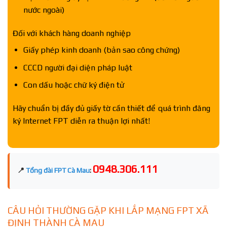
nước ngoài)
Đối với khách hàng doanh nghiệp
Giấy phép kinh doanh (bản sao công chứng)
CCCD người đại diện pháp luật
Con dấu hoặc chữ ký điện tử
Hãy chuẩn bị đầy đủ giấy tờ cần thiết để quá trình đăng
ký Internet FPT diễn ra thuận lợi nhất!
0948.306.111
📍
Tổng đài FPT Cà Mau
:
CÂU HỎI THƯỜNG GẶP KHI LẮP MẠNG FPT XÃ
ĐỊNH THÀNH CÀ MAU