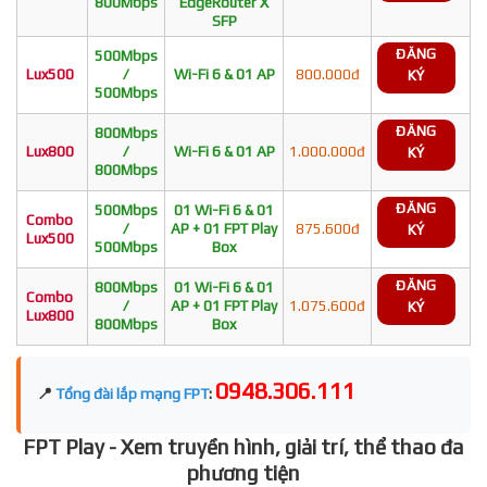
800Mbps
EdgeRouter X
SFP
ĐĂNG
500Mbps
Lux500
/
Wi-Fi 6 & 01 AP
800.000đ
KÝ
500Mbps
ĐĂNG
800Mbps
Lux800
/
Wi-Fi 6 & 01 AP
1.000.000đ
KÝ
800Mbps
ĐĂNG
500Mbps
01 Wi-Fi 6 & 01
Combo
/
AP + 01 FPT Play
875.600đ
KÝ
Lux500
500Mbps
Box
ĐĂNG
800Mbps
01 Wi-Fi 6 & 01
Combo
/
AP + 01 FPT Play
1.075.600đ
KÝ
Lux800
800Mbps
Box
0948.306.111
📍
Tổng đài lắp mạng FPT
:
FPT Play - Xem truyền hình, giải trí, thể thao đa
phương tiện