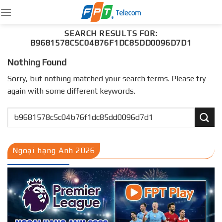
Skip
to
content
SEARCH RESULTS FOR:
B9681578C5C04B76F1DC85DD0096D7D1
Nothing Found
Sorry, but nothing matched your search terms. Please try
again with some different keywords.
Ngoại hạng Anh 2026